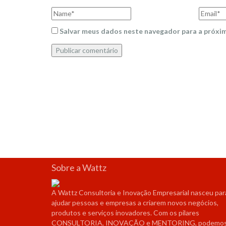
Name
Email
Salvar meus dados neste navegador para a próxim
Sobre a Wattz
A Wattz Consultoria e Inovação Empresarial nasceu par
ajudar pessoas e empresas a criarem novos negócios,
produtos e serviços inovadores. Com os pilares
CONSULTORIA, INOVAÇÃO e MENTORING, podemo