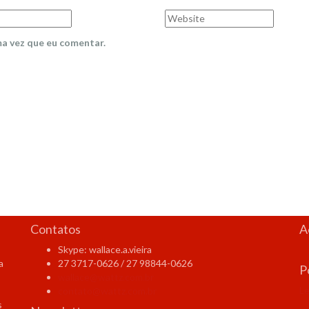
Website
a vez que eu comentar.
Contatos
A
Skype: wallace.a.vieira
a
27 3717-0626 / 27 98844-0626
P
wallace@wattz.com.br
Le
contato@wattz.com.br
s