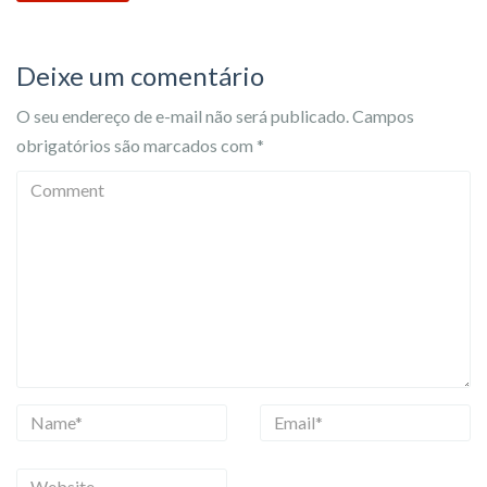
Deixe um comentário
O seu endereço de e-mail não será publicado.
Campos
obrigatórios são marcados com
*
C
o
m
m
e
n
t
N
E
a
m
m
a
W