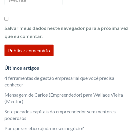
e
i
e
l
b
s
Salvar meus dados neste navegador para a próxima vez
i
que eu comentar.
t
e
Últimos artigos
4 ferramentas de gestão empresarial que você precisa
conhecer
Mensagem de Carlos (Empreendedor) para Wallace Vieira
(Mentor)
Sete pecados capitais do empreendedor sem mentores
poderosos
Por que ser ético ajuda no seu negócio?