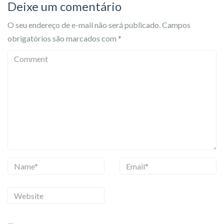
Deixe um comentário
O seu endereço de e-mail não será publicado.
Campos
obrigatórios são marcados com
*
C
o
m
m
e
n
t
N
E
a
m
m
a
W
e
i
e
l
b