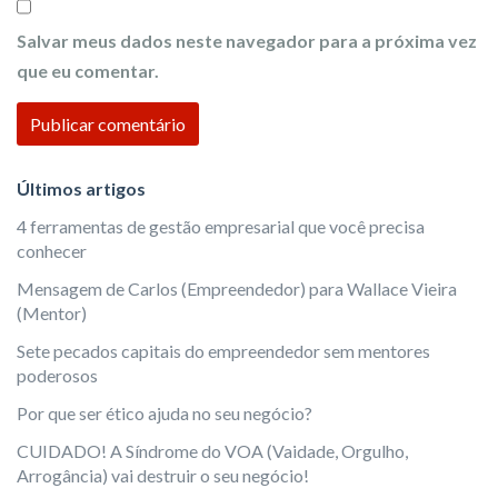
s
Salvar meus dados neste navegador para a próxima vez
i
que eu comentar.
t
e
Últimos artigos
4 ferramentas de gestão empresarial que você precisa
conhecer
Mensagem de Carlos (Empreendedor) para Wallace Vieira
(Mentor)
Sete pecados capitais do empreendedor sem mentores
poderosos
Por que ser ético ajuda no seu negócio?
CUIDADO! A Síndrome do VOA (Vaidade, Orgulho,
Arrogância) vai destruir o seu negócio!