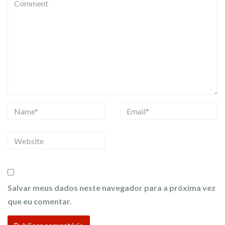
C
o
m
m
e
n
t
N
E
a
m
m
a
W
e
i
e
l
b
s
Salvar meus dados neste navegador para a próxima vez
i
que eu comentar.
t
e