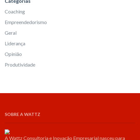
Categorias
Coaching
Empreendedorismo
Geral
Liderança
Opinião
Produtividade
SOBRE A WATTZ
A Wattz Consultoria e Inovação Empresarial nasceu para