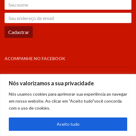
ACOMPANHE NO FACEBOOK
Nós valorizamos a sua privacidade
POLÍTICA DE PRIVACIDADE
Nós usamos cookies para aprimorar sua experiência ao navegar
em nosso website. Ao clicar em "Aceito tudo"você concorda
Leia a nossa Política de Privacidade.
com o uso de cookies.
Aceito tudo
Wattz 2016 - Todos os direitos reservados
Share This