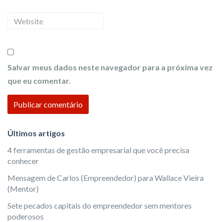
a
m
m
a
W
e
i
e
l
b
s
Salvar meus dados neste navegador para a próxima vez
i
que eu comentar.
t
e
Últimos artigos
4 ferramentas de gestão empresarial que você precisa
conhecer
Mensagem de Carlos (Empreendedor) para Wallace Vieira
(Mentor)
Sete pecados capitais do empreendedor sem mentores
poderosos