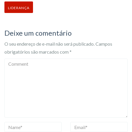
LIDERANÇA
Deixe um comentário
O seu endereço de e-mail não será publicado.
Campos
obrigatórios são marcados com
*
C
o
m
m
e
n
t
N
E