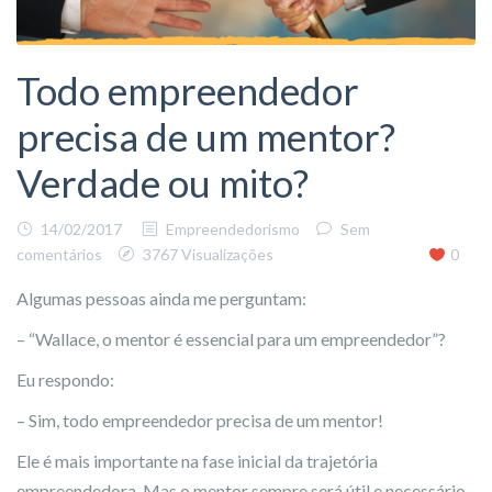
Todo empreendedor
precisa de um mentor?
Verdade ou mito?
14/02/2017
Empreendedorismo
Sem
comentários
3767 Visualizações
0
Algumas pessoas ainda me perguntam:
– “Wallace, o mentor é essencial para um empreendedor”?
Eu respondo:
– Sim, todo empreendedor precisa de um mentor!
Ele é mais importante na fase inicial da trajetória
empreendedora. Mas o mentor sempre será útil e necessário,