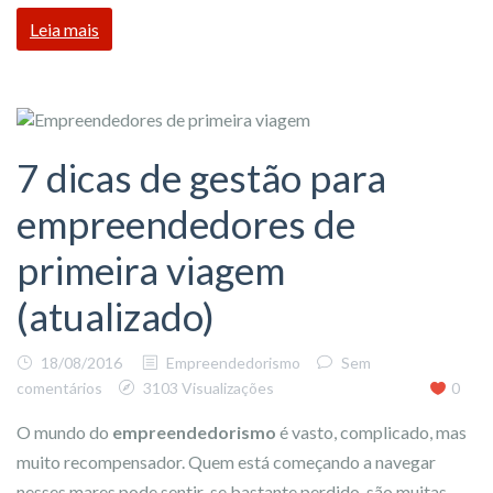
Leia mais
7 dicas de gestão para
empreendedores de
primeira viagem
(atualizado)
18/08/2016
Empreendedorismo
Sem
comentários
3103 Visualizações
0
O mundo do
empreendedorismo
é vasto, complicado, mas
muito recompensador. Quem está começando a navegar
nesses mares pode sentir-se bastante perdido, são muitas