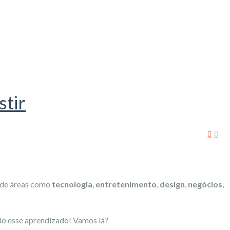
stir
0
 de áreas como
tecnologia
,
entretenimento
,
design
,
negócios
,
odo esse aprendizado! Vamos lá?