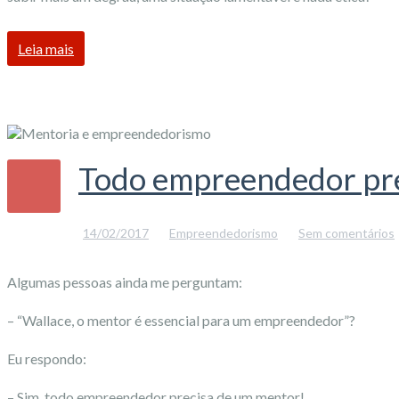
Leia mais
Todo empreendedor pre
14/02/2017
Empreendedorismo
Sem comentários
Algumas pessoas ainda me perguntam:
– “Wallace, o mentor é essencial para um empreendedor”?
Eu respondo:
– Sim, todo empreendedor precisa de um mentor!