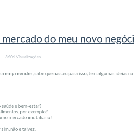
e mercado do meu novo negóc
3606 Visualizações
ara
empreender
, sabe que nasceu para isso, tem algumas ideias n
 saúde e bem-estar?
limentos, por exemplo?
omo mercado imobiliário?
sim, não e talvez.