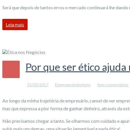
Será que depois de tantos erros o mercado continuará lhe dand
Leia mais
Por que ser ético ajuda
15/03/2017
Empreendedorismo
Sem comentários
Ao longo da minha trajetória de empresário, cansei de ver empres
mas que expressa a pior forma de ganhar dinheiro, através da ext
Não precisamos chegar a tanto. Se olharmos com cuidado e apuro
subir mais um degrau, uma situação lamentável e nada ética!