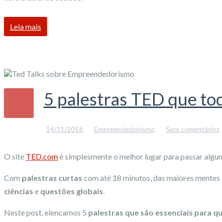
Leia mais
5 palestras TED que to
14/11/2016
Empreendedorismo
Sem comentários
O site
TED.com
é simplesmente o melhor lugar para passar alguns 
Com
palestras curtas
com até 18 minutos, das maiores mentes 
ciências
e
questões globais
.
Neste post, elencamos 5
palestras que são essenciais para 