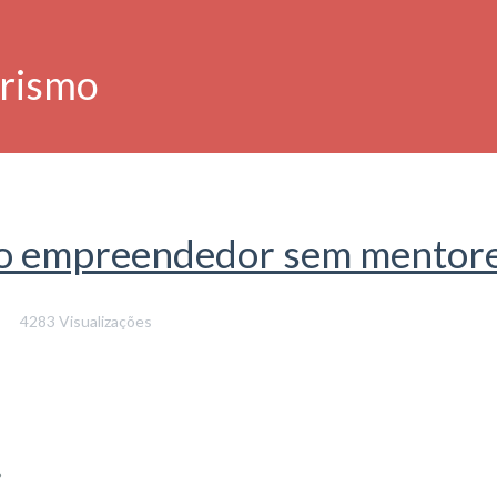
rismo
 do empreendedor sem mentor
4283 Visualizações
?