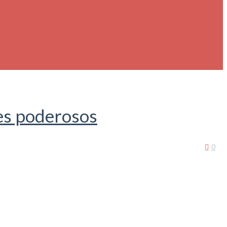
es poderosos
0